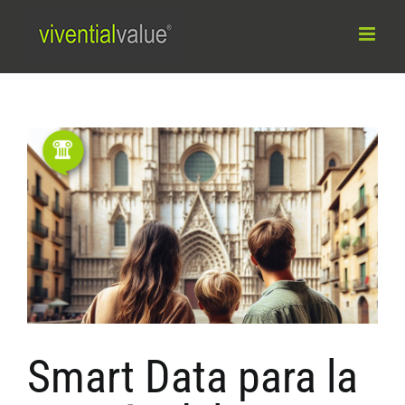
Saltar
al
contenido
Ver
imagen
más
grande
Smart Data para la