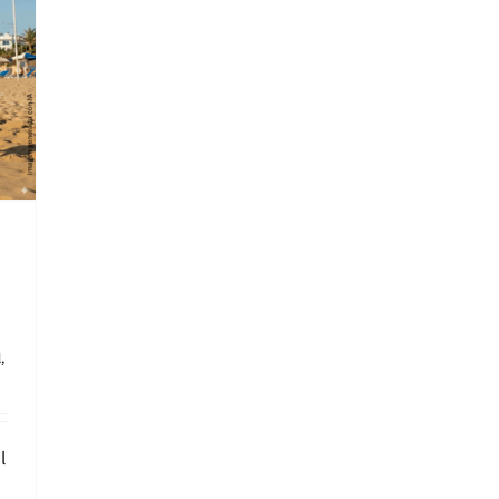
l
,
l